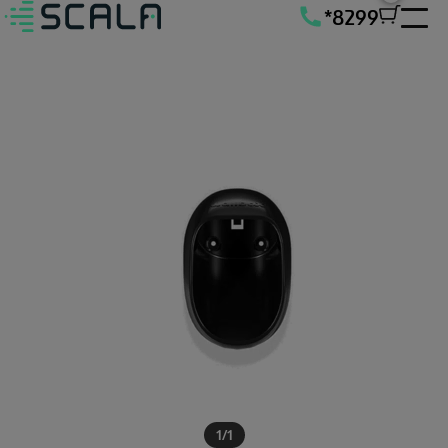
*8299
1
/
1