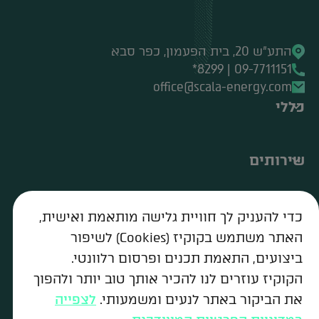
התע"ש 20, בית הפעמון, כפר סבא
09-7711151 | 8299*
office@scala-energy.com
כללי
שירותים
מידע חשוב
כדי להעניק לך חוויית גלישה מותאמת ואישית,
האתר משתמש בקוקיז (Cookies) לשיפור
עקבו אחרינו
ביצועים, התאמת תכנים ופרסום רלוונטי.
הקוקיז עוזרים לנו להכיר אותך טוב יותר ולהפוך
Copyright ©SCALA .All right researved
את הביקור באתר לנעים ומשמעותי.
לצפייה
Design&Code by Elevate