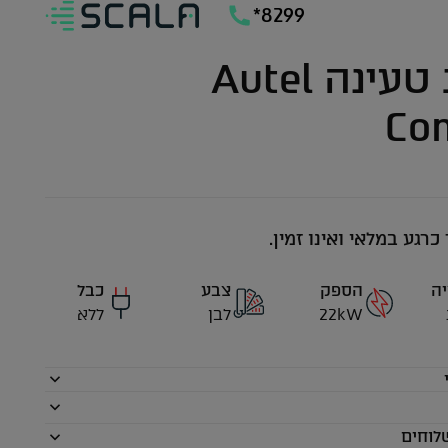
*8299
עמדת טעינה Autel
Co
רגע במלאי ואינו זמין.
ה
הספק
צבע
כבל
22kW
לבן
ללא
לוחים