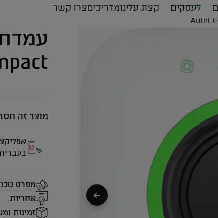
ם
לעסקים
קצת עלינו
מדריכים
צרו קשר
mpact
מוצר זה חסר כ
אפליקצי
בעברית
מפרט טכני
אחריות
זמינות ומש