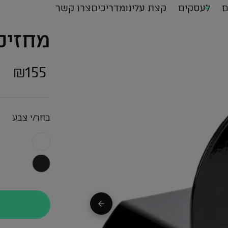
ם
לעסקים
קצת עלינו
מדריכים
צרו קשר
מחזיק
₪
155
בחר/י צבע