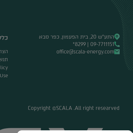
התע"ש 20, בית הפעמון, כפר סבא
כלל
09-7711151 | 8299*
office@scala-energy.com
הצה
תנאי
licy
 Use
Copyright ©SCALA .All right researved