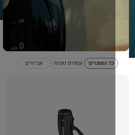
כל המוצרים
עמדות טעינה
אביזרים