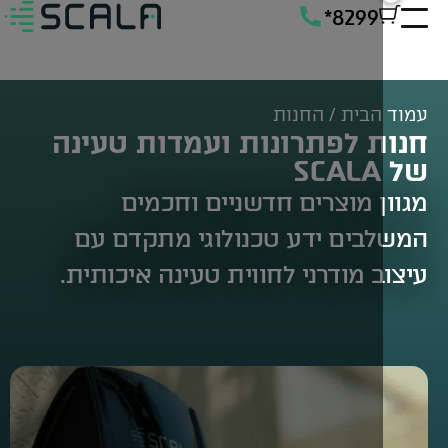
*8299
הבית
/
החנות
 לפתרונות ועמדות טעינה
ן מוצרים חדשניים וחכמים
בים ידע טכנולוגי מתקדם עם
 מודרני לחווית טעינה איכותית.