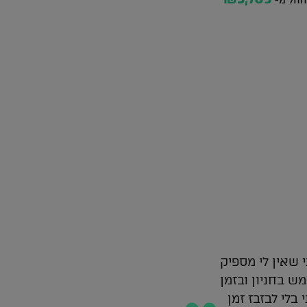
החל מ-
 שאין לי מספיק
ש בחניון ובזמן
העמדות ש
בלי לבזבז זמן